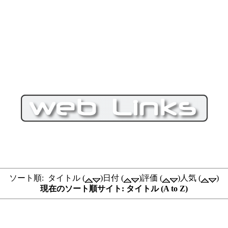
ソート順: タイトル (
)日付 (
)評価 (
)人気 (
)
現在のソート順サイト: タイトル (A to Z)