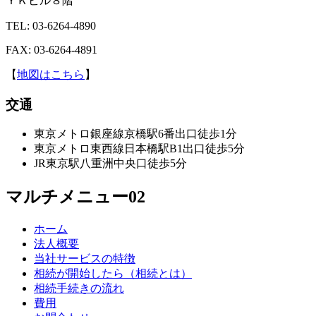
ＹＫビル８階
TEL: 03-6264-4890
FAX: 03-6264-4891
【
地図はこちら
】
交通
東京メトロ銀座線京橋駅6番出口徒歩1分
東京メトロ東西線日本橋駅B1出口徒歩5分
JR東京駅八重洲中央口徒歩5分
マルチメニュー02
ホーム
法人概要
当社サービスの特徴
相続が開始したら（相続とは）
相続手続きの流れ
費用