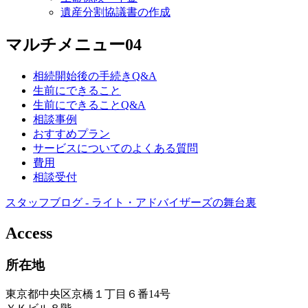
遺産分割協議書の作成
マルチメニュー04
相続開始後の手続きQ&A
生前にできること
生前にできることQ&A
相談事例
おすすめプラン
サービスについてのよくある質問
費用
相談受付
スタッフブログ - ライト・アドバイザーズの舞台裏
Access
所在地
東京都中央区京橋１丁目６番14号